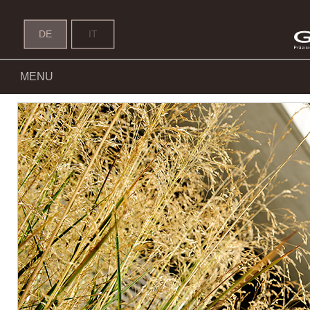
DE
IT
MENU
Gufler Innenausbau - Sitz 04