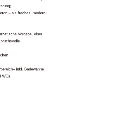
terung;
eton – als freches, modern-
sthetische Vorgabe, einer
spruchsvolle
schen
rbereich– inkl. Badewanne
nd WCs