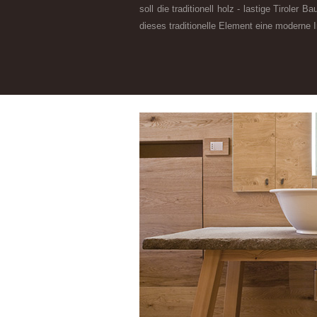
soll die traditionell holz - lastige Tiroler 
dieses traditionelle Element eine moderne I