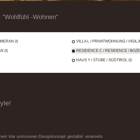
"Wohlfühl -Wohnen"
MERAN (I)
VILLA L / PRIVATWOHNUNG / VIGILJ
 (I)
RESIDENCE C / RESIDENCE / BOZEN
HAUS Y / STUBE / SÜDTIROL (I)
yle!
em klar umrissenen Designkonzept gestaltet: einerseits