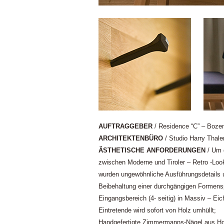
AUFTRAGGEBER
/ Residence “C” – Bozen
ARCHITEKTENBÜRO
/ Studio Harry Thale
ÄSTHETISCHE ANFORDERUNGEN
/ Um 
zwischen Moderne und Tiroler – Retro -Look 
wurden ungewöhnliche Ausführungsdetails 
Beibehaltung einer durchgängigen Formens
Eingangsbereich (4- seitig) in Massiv – Eic
Eintretende wird sofort von Holz umhüllt;
Handgefertigte Zimmermanns-Nägel aus Hol