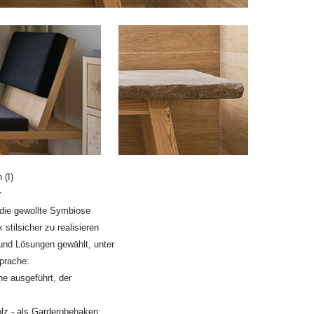
 (I)
r
die gewollte Symbiose
stilsicher zu realisieren
und Lösungen gewählt, unter
prache:
he ausgeführt, der
z - als Garderobehaken;