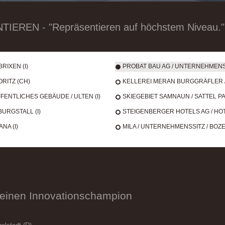
REN - "Repräsentieren auf höchstem Niveau."
RIXEN (I)
PROBAT BAU AG / UNTERNEHMENSS
ORITZ (CH)
KELLEREI MERAN BURGGRÄFLER / 
ENTLICHES GEBÄUDE / ULTEN (I)
SKIEGEBIET SAMNAUN / SATTEL 
BURGSTALL (I)
STEIGENBERGER HOTELS AG / HOT
NA (I)
MILA / UNTERNEHMENSSITZ / BOZEN
r einen Innovationschampion