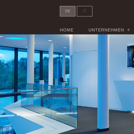
DE
IT
HOME
UNTERNEHMEN
Probat - Header Slider - 100%