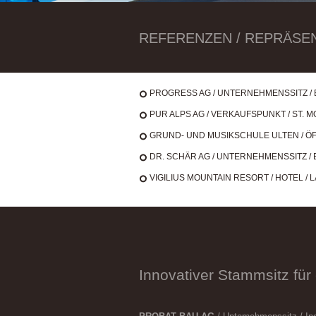
REFERENZEN / REPRÄSENTIE
PROGRESS AG / UNTERNEHMENSSITZ / B
PUR ALPS AG / VERKAUFSPUNKT / ST. M
GRUND- UND MUSIKSCHULE ULTEN / ÖFF
DR. SCHÄR AG / UNTERNEHMENSSITZ / 
VIGILIUS MOUNTAIN RESORT / HOTEL / LA
Innovativer Stammsitz fü