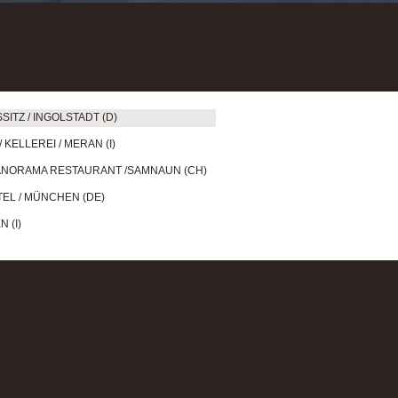
ITZ / INGOLSTADT (D)
KELLEREI / MERAN (I)
PANORAMA RESTAURANT /SAMNAUN (CH)
EL / MÜNCHEN (DE)
 (I)