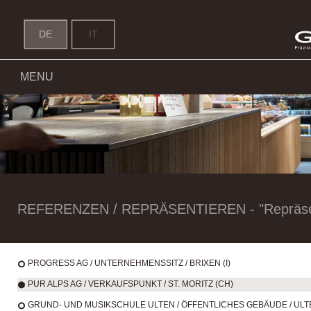
Pur St.Moritz - Header Slider - 
DE
IT
MENU
REFERENZEN / REPRÄSENTIEREN - "Repräsent
PROGRESS AG / UNTERNEHMENSSITZ / BRIXEN (I)
PUR ALPS AG / VERKAUFSPUNKT / ST. MORITZ (CH)
GRUND- UND MUSIKSCHULE ULTEN / ÖFFENTLICHES GEBÄUDE / ULTE