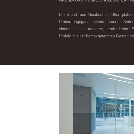
GRUND- UND MUSIKSCHULE ULTEN / Öffen
Die Grund- und Musikschule Ulten platze 
Umbau angegangen werden konnte. Seitens
einerseits eine moderne, lernfördernde S
Umfeld in einer kontexgerechten Gestaltun