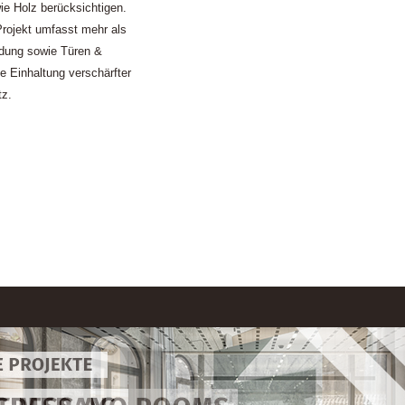
wie Holz berücksichtigen.
rojekt umfasst mehr als
idung sowie Türen &
e Einhaltung verschärfter
tz.
r Slide - Mynt
r Slide - Progress
r Slide - Schär
r Slide - Sattel
r Slide - Pur