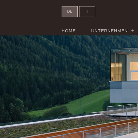
DE
IT
HOME
UNTERNEHMEN
Grundschule Ulten - Header Slid