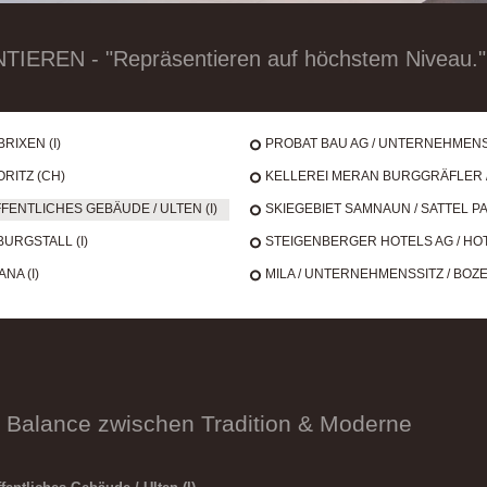
REN - "Repräsentieren auf höchstem Niveau."
RIXEN (I)
PROBAT BAU AG / UNTERNEHMENSS
ORITZ (CH)
KELLEREI MERAN BURGGRÄFLER / 
ENTLICHES GEBÄUDE / ULTEN (I)
SKIEGEBIET SAMNAUN / SATTEL 
BURGSTALL (I)
STEIGENBERGER HOTELS AG / HOT
NA (I)
MILA / UNTERNEHMENSSITZ / BOZEN
er Balance zwischen Tradition & Moderne