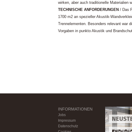
wirken, aber auch traditionelle Materialien 
TECHNISCHE ANFORDERUNGEN
/ Das P
1700 m2 an spezieller Akustik-Wandverkle
Trennelementen. Besonders relevant war di
Vorgaben in punkto Akustik und Brandschu
INFORMATIONEN
Foote
Foote
Foote
Foote
Foote
Jobs
Impressum
Datenschutz
Cookies