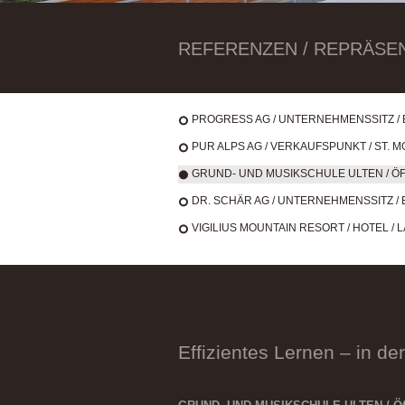
REFERENZEN / REPRÄSENTIE
PROGRESS AG / UNTERNEHMENSSITZ / B
PUR ALPS AG / VERKAUFSPUNKT / ST. M
GRUND- UND MUSIKSCHULE ULTEN / ÖFF
DR. SCHÄR AG / UNTERNEHMENSSITZ / 
VIGILIUS MOUNTAIN RESORT / HOTEL / LA
Effizientes Lernen – in d