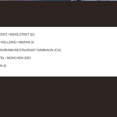
ITZ / INGOLSTADT (D)
KELLEREI / MERAN (I)
PANORAMA RESTAURANT /SAMNAUN (CH)
EL / MÜNCHEN (DE)
 (I)