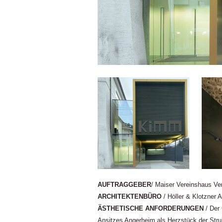
AUFTRAGGEBER
/ Maiser Vereinshaus Ver
ARCHITEKTENBÜRO
/ Höller & Klotzner A
ÄSTHETISCHE ANFORDERUNGEN
/ Der 
Ansitzes Angerheim als Herzstück der Stru