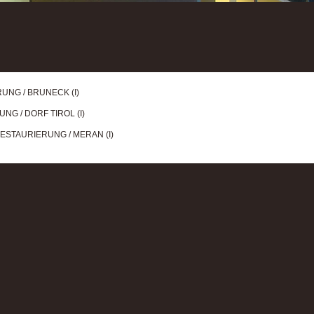
UNG / BRUNECK (I)
G / DORF TIROL (I)
STAURIERUNG / MERAN (I)