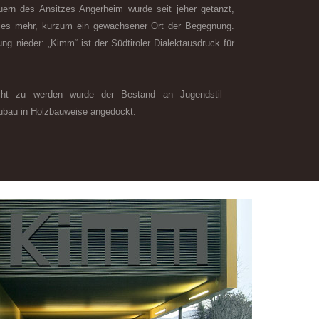
uern des Ansitzes Angerheim wurde seit jeher getanzt,
vieles mehr, kurzum ein gewachsener Ort der Begegnung.
g nieder: „Kimm“ ist der Südtiroler Dialektausdruck für
ht zu werden wurde der Bestand an Jugendstil –
Zubau in Holzbauweise angedockt.