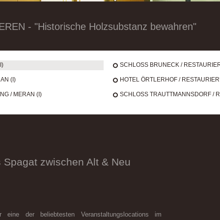
N - "Historische Holzsubstanz bewahren"
I)
SCHLOSS BRUNECK / RESTAURIER
N (I)
HOTEL ÖRTLERHOF / RESTAURIERUN
G / MERAN (I)
SCHLOSS TRAUTTMANNSDORF / RE
s Spagat zwischen Alt & Neu
eine der beliebtesten Veranstaltungslocations im