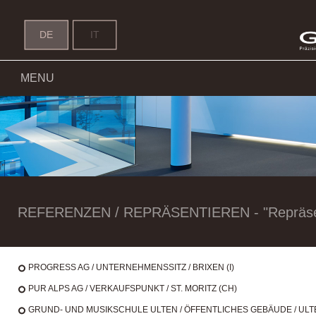
Probat - Header Slider - 100%
DE
IT
MENU
REFERENZEN / REPRÄSENTIEREN - "Repräsent
PROGRESS AG / UNTERNEHMENSSITZ / BRIXEN (I)
PUR ALPS AG / VERKAUFSPUNKT / ST. MORITZ (CH)
GRUND- UND MUSIKSCHULE ULTEN / ÖFFENTLICHES GEBÄUDE / ULTE