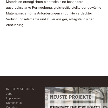
Materialen ermöglichten einerseits eine besonders
ausdrucksstarke Formgebung, gleichzeitig stellte der gewählte
Materialmix erhöhte Anforderungen in punkto verdeckter
Verbindungselemente und zuverlässiger, alltagstauglicher
Ausführung.
INFORMATIONEN
Footer Slide - Myn
Footer Slide - Pro
Footer Slide - Sch
Footer Slide - Satt
Footer Slide - Pur
Jobs
Impressum
Datenschutz
Cookies