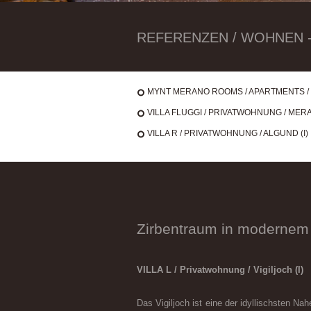
REFERENZEN / WOHNEN - 
MYNT MERANO ROOMS / APARTMENTS / 
VILLA FLUGGI / PRIVATWOHNUNG / MERAN
VILLA R / PRIVATWOHNUNG / ALGUND (I)
Zirbentraum in moderne
VILLA L / Privatwohnung / Vigiljoch (I)
Das Vigiljoch ist eine der idyllischsten N