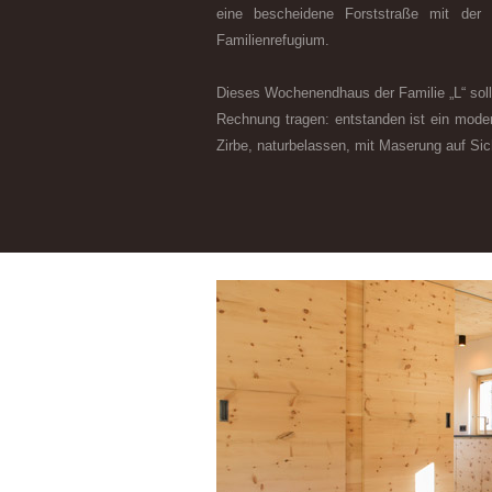
eine bescheidene Forststraße mit der 
Familienrefugium.
Dieses Wochenendhaus der Familie „L“ so
Rechnung tragen: entstanden ist ein mode
Zirbe, naturbelassen, mit Maserung auf Sic