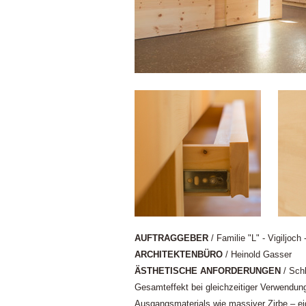
AUFTRAGGEBER
/ Familie "L" - Vigiljoch 
ARCHITEKTENBÜRO
/ Heinold Gasser
ÄSTHETISCHE ANFORDERUNGEN
/ Schl
Gesamteffekt bei gleichzeitiger Verwendung
Ausgangsmaterials wie massiver Zirbe – eig