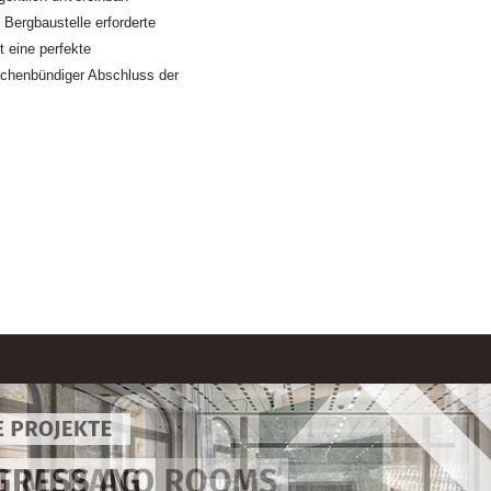
 Bergbaustelle erforderte
t eine perfekte
ächenbündiger Abschluss der
r Slide - Mynt
r Slide - Progress
r Slide - Schär
r Slide - Sattel
r Slide - Pur