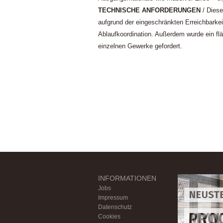
TECHNISCHE ANFORDERUNGEN
/ Diese
aufgrund der eingeschränkten Erreichbarkei
Ablaufkoordination. Außerdem wurde ein fl
einzelnen Gewerke gefordert.
INFORMATIONEN
Foote
Foote
Foote
Foote
Foote
Jobs
Impressum
Datenschutz
Cookies