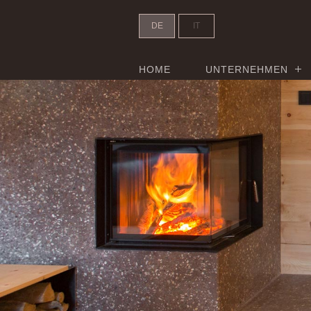
DE
IT
HOME
UNTERNEHMEN
Villa L - Header Slider - 100%