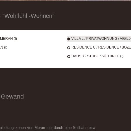
"Wohlfühl -Wohnen"
MERAN (I)
VILLA L / PRIVATWOHNUNG / VIGILJ
 (I)
RESIDENCE C / RESIDENCE / BOZEN
HAUS Y / STUBE / SÜDTIROL (I)
m Gewand
aherholungszonen von Meran: nur durch eine Seilbahn bzw.